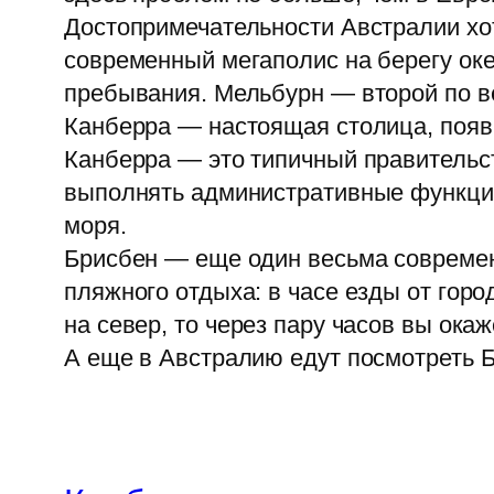
Достопримечательности Австралии хот
современный мегаполис на берегу ок
пребывания. Мельбурн — второй по в
Канберра — настоящая столица, появ
Канберра — это типичный правительст
выполнять административные функции.
моря.
Брисбен — еще один весьма современ
пляжного отдыха: в часе езды от горо
на север, то через пару часов вы ока
А еще в Австралию едут посмотреть 