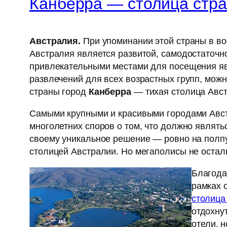
Канберра — столица стр
Австралия.
При упоминании этой страны в во
Австралия является развитой, самодостаточно
привлекательными местами для посещения яв
развлечений для всех возрастных групп, мож
страны город
Канберра
— тихая столица Авст
Самыми крупными и красивыми городами Авс
многолетних споров о том, что должно являть
своему уникальное решение — ровно на полп
столицей Австралии. Но мегаполисы не остали
Благода
рамках 
столица
отдохну
отели, 