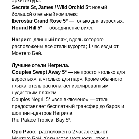
архитектура.
Secrets St, James / Wild Orchid 5*
: новый
большой отельный комплекс.
Iberostar Grand Rose 5*
— только для взрослых.
Round Hill 5*
— объединение вилл.
Негрил:
длинный пляж, вдоль которого
расположены все отели курорта; 1 час езды от
Монтего Бей.
Лучшие отели Негрила.
Couples Swept Away 5* —
не просто «только для
взрослых», а «только для пар». Кроме обычного
пляжа, отель располагает изолированным
нудистским пляжем.
Couples Negril 5* «все включено» — отель
предоставляет бесплатный трансфер до баров и
шоппинг-центров Негрила.
Riu Palace Tropical Bay 5*.
Оро Риос:
расположен в 2 часах езды от
Монтего Бей. Холмистая местность, отели