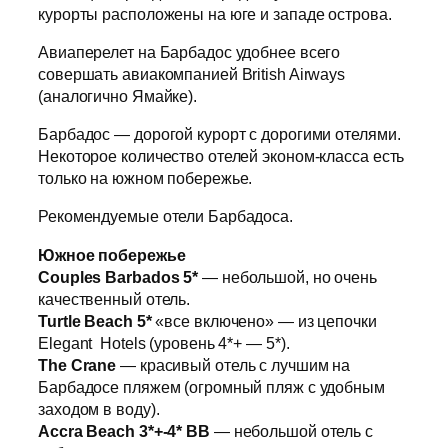
курорты расположены на юге и западе острова.
Авиаперелет на Барбадос удобнее всего
совершать авиакомпанией British Airways
(аналогично Ямайке).
Барбадос — дорогой курорт с дорогими отелями.
Некоторое количество отелей эконом-класса есть
только на южном побережье.
Рекомендуемые отели Барбадоса.
Южное побережье
Couples Barbados 5*
— небольшой, но очень
качественный отель.
Turtle Beach 5*
«все включено» — из цепочки
Elegant Hotels (уровень 4*+ — 5*).
The Crane
— красивый отель с лучшим на
Барбадосе пляжем (огромный пляж с удобным
заходом в воду).
Accra Beach 3*+-4* BB
— небольшой отель с