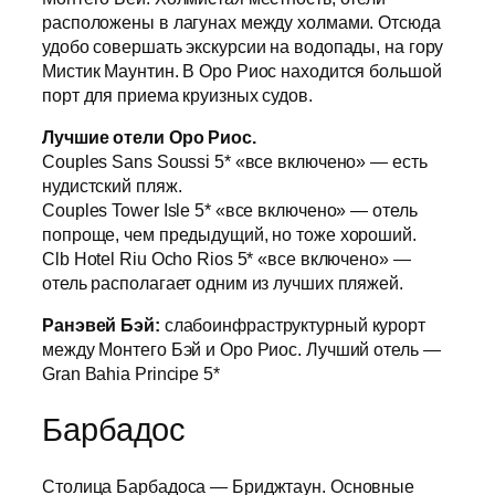
расположены в лагунах между холмами. Отсюда
удобо совершать экскурсии на водопады, на гору
Мистик Маунтин. В Оро Риос находится большой
порт для приема круизных судов.
Лучшие отели Оро Риос.
Couples Sans Soussi 5* «все включено» — есть
нудистский пляж.
Couples Tower Isle 5* «все включено» — отель
попроще, чем предыдущий, но тоже хороший.
Clb Hotel Riu Ocho Rios 5* «все включено» —
отель располагает одним из лучших пляжей.
Ранэвей Бэй:
слабоинфраструктурный курорт
между Монтего Бэй и Оро Риос. Лучший отель —
Gran Bahia Principe 5*
Барбадос
Столица Барбадоса — Бриджтаун. Основные