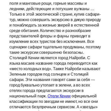
поля и манговые рощи, горные массивы и
ледники, действующие и потухшие вулканы …
Только в этой экзотической стране, купив сафари-
тур, можно совершить экскурсию в дикую природу
и понаблюдать за жизнью зверей в естественной
среде обитания. Количество и разнообразие
представителей флоры и фауны приводит в
изумление всех туристов без исключения. Все
сценарии сафари тщательно продуманы, поэтому
такие экскурсии совершенно безопасны.
Столицей Кении является город Найроби. С
языка масаев название города переводится как
«место холодных вод». Также Найроби называют
Зеленым городом под солнцем и Столицей
сафари. Эти названия говорят сами за себя —
город буквально утопает в зелени, а во всех
отелях города предлагаются экскурсии в
национальный парк.
Отели Кении
официальной
классификации по звездам не имеют, но все они
отличаются безупречным сервисом. А «звезды»