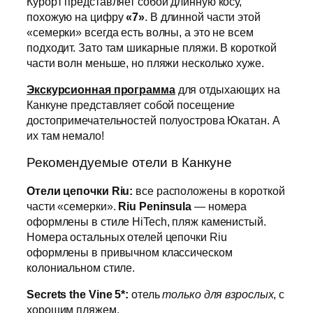
Курорт представляет собой длинную косу,
похожую на цифру
«7»
. В длинной части этой
«семерки» всегда есть волны, а это не всем
подходит. Зато там шикарные пляжи. В короткой
части волн меньше, но пляжи несколько хуже.
Экскурсионная программа
для отдыхающих на
Канкуне представляет собой посещение
достопримечательностей полуострова Юкатан. А
их там немало!
Рекомендуемые отели в Канкуне
Отели цепочки Riu:
все расположены в короткой
части «семерки».
Riu Peninsula
— номера
оформлены в стиле HiTech, пляж каменистый.
Номера остальных отелей цепочки Riu
оформлены в привычном классическом
колониальном стиле.
Secrets the Vine 5*:
отель
только для взрослых
, с
хорошим пляжем.