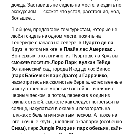
дождь. Заставишь не сидеть на месте, а ездить по
экскурсиям — скажет, что устал, расстояния, мол,
большие…
В общем, предлагаем тем туристам, которые не
любят сидеть на одном месте, пожить на
Тенерифе сначала на севере, в
Пуэрто де ла
Круз
, а потом на юге, в
Плайя лас Америкас
.
Во-первых, это логично: из Пуэрто де ла Круз вы
сможете посетить
Лоро Парк
,
вулкан Тейде
,
ботанический сад, города Икод де лос Винос
(
парк Бабочек
и
парк Драго
) и
Гаррачико
,
насмотритесь на скалистые берега, естественные
и искусственные морские бассейны и пляжи с
черным песком, а потом, переехав в один из
южных отелей, сможете как следует погреться на
солнце, накупаться в океане и позагорать на
пляжах с белым или желтым песком. А также на
юге: ночные клубы, шоппинг, аквапарки (особенно
Сиам
), парк
Jungle Parque
и
парк обезьян
, кайт-