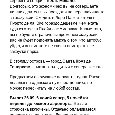
серфинг и серфинг в
Эль Медано
.
Во-вторых, это экономично: вы не совершаете
лишних длительных поездок и не переплачиваете
за экскурсии. Сходить в Лоро Парк из отеля в
Пуэрто де ла Круз гораздо дешевле, чем ехать
туда из отеля в Плайя лас Америкас. Кроме того,
вы не будете ограничены временем экскурсии,
вас не будет подгонять мысль о том, что автобус
уйдет, и вы сможете не спеша осмотреть все
закоулки парка.
В столицу острова — город
Санта Круз де
Тенерифе
— можно съездить и с севера, и с юга.
Предлагаем следующие варианты туров. Расчет
делался на одинокого путешественника, но
можно пересчитать на любой состав.
Вылет 26.09, 6 ночей север, 5 ночей юг,
перелет до южного аэропорта
. Визы и
страховка включены. Отдельно оплачивается
переезд с севера на юг. Дешевле на такси.