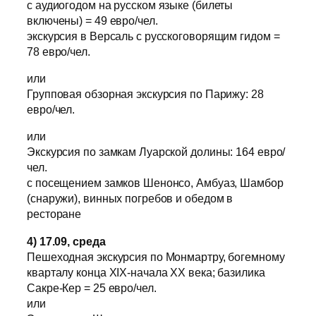
с аудиогодом на русском языке (билеты
включены) = 49 евро/чел.
экскурсия в Версаль с русскоговорящим гидом =
78 евро/чел.
или
Групповая обзорная экскурсия по Парижу: 28
евро/чел.
или
Экскурсия по замкам Луарской долины: 164 евро/
чел.
с посещением замков Шенонсо, Амбуаз, Шамбор
(снаружи), винных погребов и обедом в
ресторане
4) 17.09, среда
Пешеходная экскурсия по Монмартру, богемному
кварталу конца XIX-начала XX века; базилика
Сакре-Кер = 25 евро/чел.
или