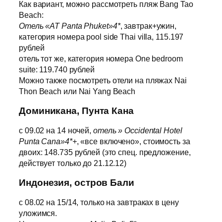
Как вариант, можно рассмотреть пляж Bang Tao
Beach:
Отель «AT Panta Phuket»4*
, завтрак+ужин,
категория номера pool side Thai villa, 115.197
рублей
отель тот же, категория номера One bedroom
suite: 119.740 рублей
Можно также посмотреть отели на пляжах Nai
Thon Beach или Nai Yang Beach
Доминикана, Пунта Кана
с 09.02 на 14 ночей,
отель » Occidental Hotel
Punta Cana»4*+
, «все включено», стоимость за
двоих: 148.735 рублей (это спец. предложение,
действует только до 21.12.12)
Индонезия, остров Бали
с 08.02 на 15/14, только на завтраках в цену
уложимся.