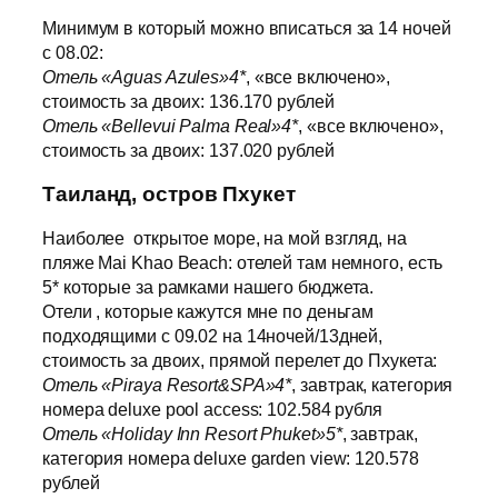
Минимум в который можно вписаться за 14 ночей
с 08.02:
Отель «Aguas Azules»4*
, «все включено»,
стоимость за двоих: 136.170 рублей
Отель «Bellevui Palma Real»4*
, «все включено»,
стоимость за двоих: 137.020 рублей
Таиланд, остров Пхукет
Наиболее открытое море, на мой взгляд, на
пляже Mai Khao Beach: отелей там немного, есть
5* которые за рамками нашего бюджета.
Отели , которые кажутся мне по деньгам
подходящими с 09.02 на 14ночей/13дней,
стоимость за двоих, прямой перелет до Пхукета:
Отель «Piraya Resort&SPA»4*
, завтрак, категория
номера deluxe pool access: 102.584 рубля
Отель «Holiday Inn Resort Phuket»5*
, завтрак,
категория номера deluxe garden view: 120.578
рублей