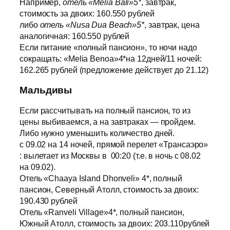
Например,
отель «Melia Bali»5*
, завтрак,
стоимость за двоих: 160.550 рублей
либо
отель «Nusa Dua Beach»5*
, завтрак, цена
аналогичная: 160.550 рублей
Если питание «полный пансион», то ночи надо
сокращать: «Melia Benoa»4*на 12дней/11 ночей:
162.265 рублей (предложение действует до 21.12)
Мальдивы
Если рассчитывать на полный пансион, то из
цены выбиваемся, а на завтраках — пройдем.
Либо нужно уменьшить количество дней.
с 09.02 на 14 ночей, прямой перелет «Трансаэро»
: вылетает из Москвы в 00:20 (т.е. в ночь с 08.02
на 09.02).
Отель «Chaaya Island Dhonveli» 4*, полный
пансион, Северный Атолл, стоимость за двоих:
190.430 рублей
Отель «Ranveli Village»4*, полный пансион,
Южный Атолл, стоимость за двоих: 203.110рублей