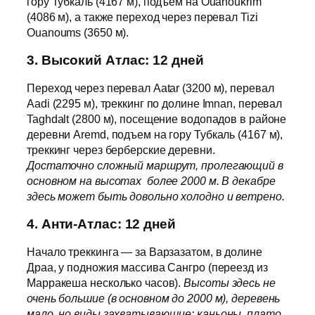
гору Тубкаль (4167 м), подъем на Ouanoukrim
(4086 м), а также переход через перевал Tizi
Ouanoums (3650 м).
3. Высокий Атлас: 12 дней
Переход через перевал Aatar (3200 м), перевал
Aadi (2295 м), треккинг по долине Imnan, перевал
Taghdalt (2800 м), посещение водопадов в районе
деревни Aremd, подъем на гору Тубкаль (4167 м),
треккинг через берберские деревни.
Достаточно сложный маршрут, пролегающий в
основном на высотах более 2000 м. В декабре
здесь может быть довольно холодно и ветрено.
4. Анти-Атлас: 12 дней
Начало треккинга — за Варзазатом, в долине
Драа, у подножия массива Сангро (переезд из
Марракеша несколько часов).
Высоты здесь не
очень большие (в основном до 2000 м), деревень
мало, но виды захватывающие: каньоны, плато,