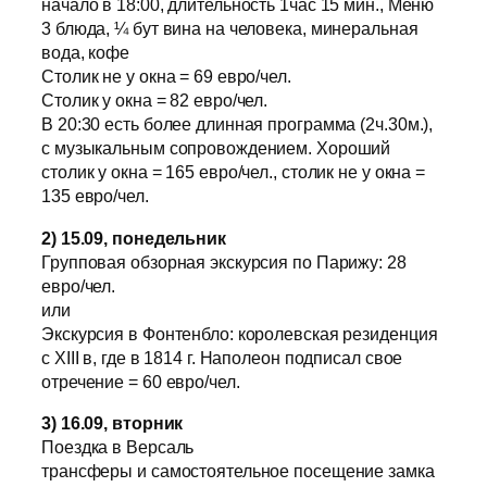
начало в 18:00, длительность 1час 15 мин., Меню
3 блюда, ¼ бут вина на человека, минеральная
вода, кофе
Столик не у окна = 69 евро/чел.
Столик у окна = 82 евро/чел.
В 20:30 есть более длинная программа (2ч.30м.),
с музыкальным сопровождением. Хороший
столик у окна = 165 евро/чел., столик не у окна =
135 евро/чел.
2) 15.09, понедельник
Групповая обзорная экскурсия по Парижу: 28
евро/чел.
или
Экскурсия в Фонтенбло: королевская резиденция
с XIII в, где в 1814 г. Наполеон подписал свое
отречение = 60 евро/чел.
3) 16.09, вторник
Поездка в Версаль
трансферы и самостоятельное посещение замка