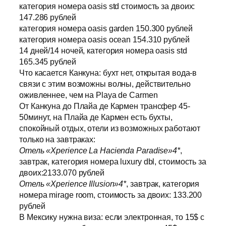
категория номера oasis std стоимость за двоих:
147.286 рублей
категория номера oasis garden 150.300 рублей
категория номера oasis ocean 154.310 рублей
14 дней/14 ночей, категория номера oasis std
165.345 рублей
Что касается Канкуна: бухт нет, открытая вода-в
связи с этим возможны волны, действительно
оживленнее, чем на Playa de Carmen
От Канкуна до Плайа де Кармен трансфер 45-
50минут, на Плайа де Кармен есть бухты,
спокойный отдых, отели из возможных работают
только на завтраках:
Отель «Xperience La Hacienda Paradise»4*
,
завтрак, категория номера luxury dbl, стоимость за
двоих:2133.070 рублей
Отель «Xperience Illusion»4*
, завтрак, категория
номера mirage room, стоимость за двоих: 133.200
рублей
В Мексику нужна виза: если электронная, то 15$ с