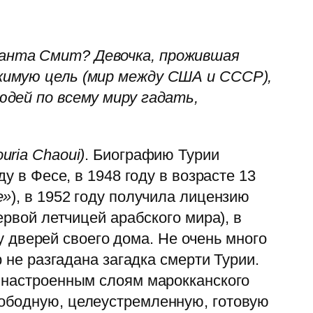
манта Смит? Девочка, прожившая
жимую цель (мир между США и СССР),
юдей по всему миру гадать,
uria Chaoui)
. Биографию Турии
у в Фесе, в 1948 году в возрасте 13
e»
), в 1952 году получила лицензию
ервой летчицей арабского мира), в
 у дверей своего дома. Не очень много
р не разгадана загадка смерти Турии.
и настроенным слоям марокканского
вободную, целеустремленную, готовую