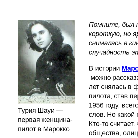
Помните, был 
короткую, но 
снималась в ки
случайность э
В истории
Маро
можно рассказат
лет снялась в 
пилота, став пе
1956 году, всег
Турия Шауи —
слов. Но какой 
первая женщина-
Кто-то считает
пилот в Марокко
общества, олиц