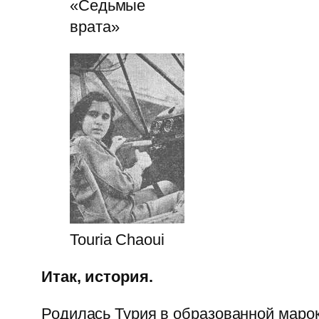
«Седьмые
врата»
Touria Chaoui
Итак, история.
Родилась Турия в образованной марок