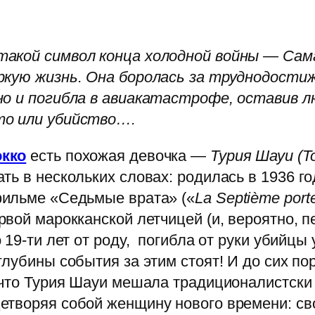
такой символ конца холодной войны — Са
яркую жизнь. Она боролась за труднодости
но и погибла в авиакатастрофе, оставив л
то или убийство….
кко
есть похожая девочка —
Турия Шауи (To
ь в нескольких словах: родилась в 1936 год
фильме «Седьмые врата» («
La Septième port
рвой марокканской летчицей (и, вероятно, п
о 19-ти лет от роду, погибла от руки убийцы
глубины события за этим стоят! И до сих по
, что Турия Шауи мешала традиционалистск
етворяя собой женщину нового времени: с