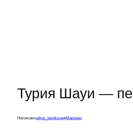
Турия Шауи — пе
Написано
alina_lojnikova
в
Марокко