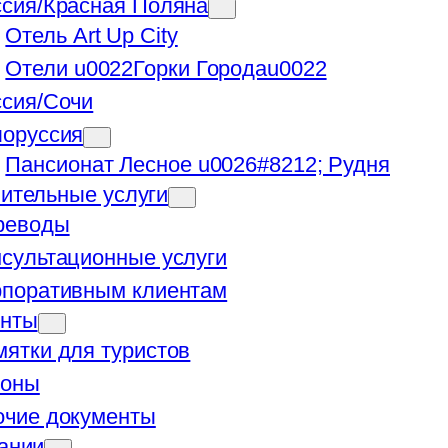
ссия/Красная Поляна
Отель Art Up City
Отели u0022Горки Городаu0022
ссия/Сочи
лоруссия
Пансионат Лесное u0026#8212; Рудня
ительные услуги
реводы
сультационные услуги
рпоративным клиентам
енты
ятки для туристов
коны
очие документы
ании