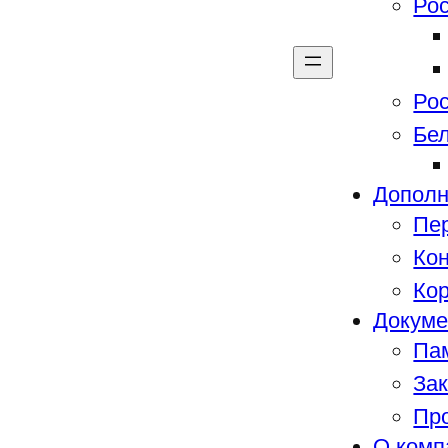
Ро
Ро
Бе
Дополн
Пе
Кон
Ко
Докум
Пам
За
Пр
О комп