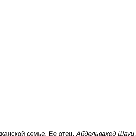
канской семье. Ее отец,
Абдельвахед Шауи