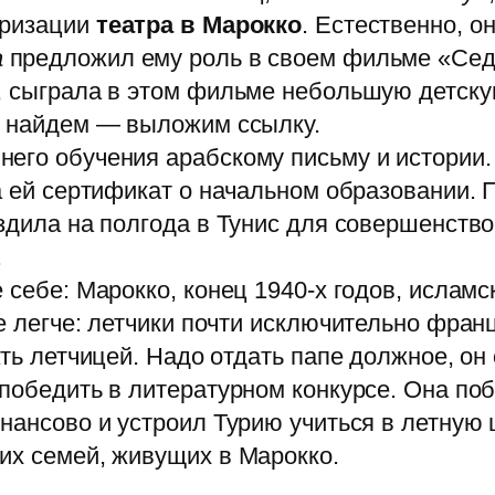
яризации
театра в Марокко
. Естественно, о
а
предложил ему роль в своем фильме «Сед
я, сыграла в этом фильме небольшую детску
ли найдем — выложим ссылку.
его обучения арабскому письму и истории. 
а ей сертификат о начальном образовании. 
ездила на полгода в Тунис для совершенств
.
 себе: Марокко, конец 1940-х годов, исламс
е легче: летчики почти исключительно фран
ть летчицей. Надо отдать папе должное, он с
 победить в литературном конкурсе. Она по
инансово и устроил Турию учиться в летную 
их семей, живущих в Марокко.