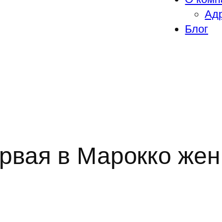
Адр
Блог
рвая в Марокко же