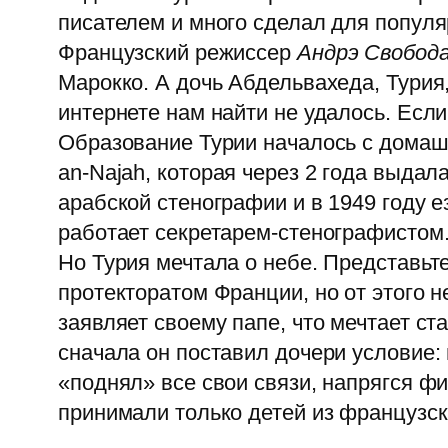
писателем и много сделал для попул
Французский режиссер
Андрэ Свобод
Марокко. А дочь Абдельвахеда, Тури
интернете нам найти не удалось. Ес
Образование Турии началось с домашн
an-Najah, которая через 2 года выдал
арабской стенографии и в 1949 году 
работает секретарем-стенографистом
Но Турия мечтала о небе. Представьте
протекторатом Франции, но от этого н
заявляет своему папе, что мечтает ста
сначала он поставил дочери условие:
«поднял» все свои связи, напрягся ф
принимали только детей из французск