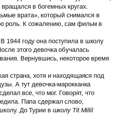
н вращался в богемных кругах.
ьмые врата», который снимался в
ю роль. К сожалению, сам фильм в
В 1944 году она поступила в школу
После этого девочка обучалась
ования. Вернувшись, некоторое время
кая страна, хотя и находящаяся под
цузы. А тут девочка-марокканка
делал все, что мог. Говорят, что
бедила. Папа сдержал слово,
школу. До Турии в
школу Tit Millil