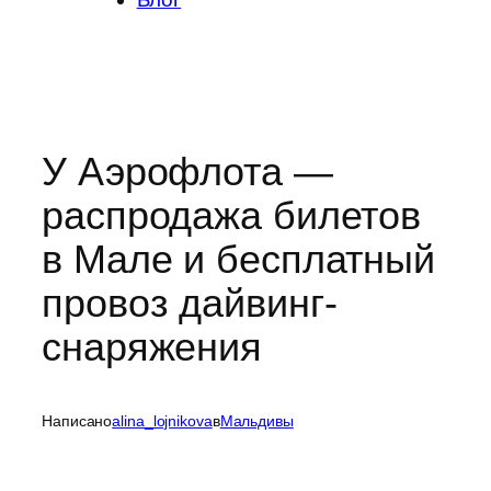
У Аэрофлота —
распродажа билетов
в Мале и бесплатный
провоз дайвинг-
снаряжения
Написано
alina_lojnikova
в
Мальдивы