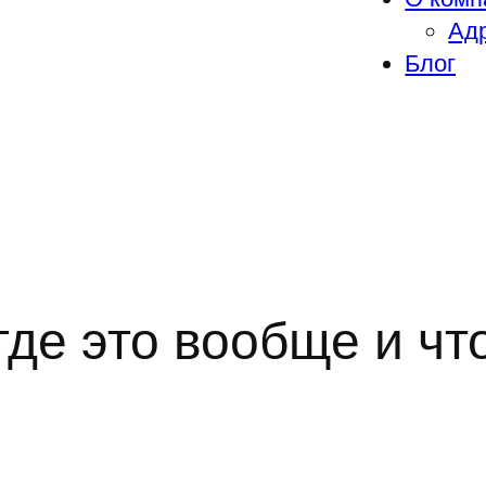
Адр
Блог
де это вообще и что