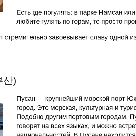
Есть где погулять: в парке Намсан или
любите гулять по горам, то просто пр
л стремительно завоевывает славу одной и
 부산)
Пусан — крупнейший морской порт Юж
город. Это морская, культурная и тури
Подобно другим портовым городам, Пу
говорят на всех языках, и можно встр
национальностей. В Пусане находится