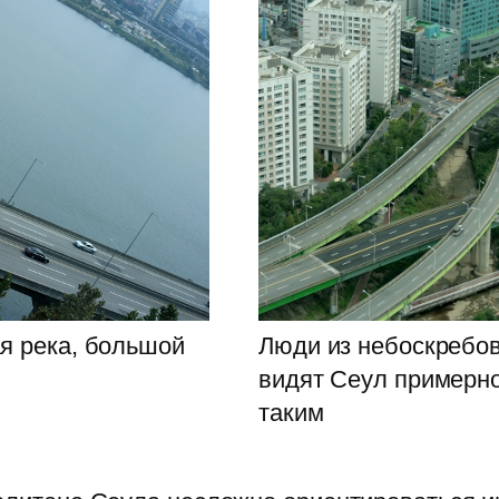
я река, большой
Люди из небоскребо
видят Сеул примерн
таким