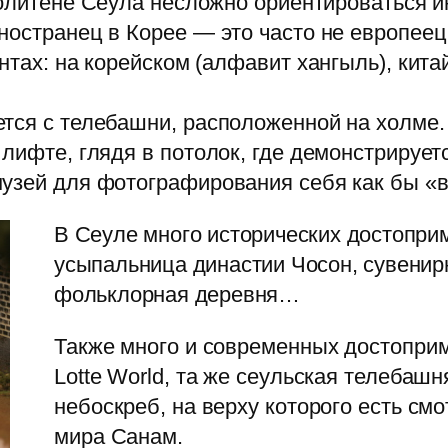
литене Сеула несложно ориентироваться и
ностранец в Корее — это часто не европеец,
нтах: на корейском (алфавит хангыль), кита
ется с телебашни, расположенной на холм
 лифте, глядя в потолок, где демонстрирует
узей для фотографирования себя как бы «в
В Сеуле много исторических достопри
усыпальница династии Чосон, сувенир
фольклорная деревня…
Также много и современных достоприм
Lotte World, та же сеульская телебашн
небоскреб, на верху которого есть см
мира Санам.