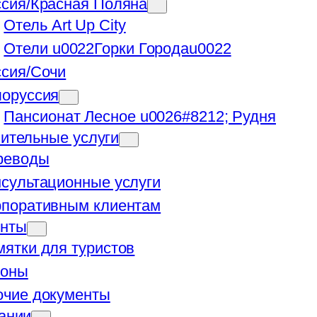
ссия/Красная Поляна
Отель Art Up City
Отели u0022Горки Городаu0022
ссия/Сочи
лоруссия
Пансионат Лесное u0026#8212; Рудня
ительные услуги
реводы
сультационные услуги
рпоративным клиентам
енты
ятки для туристов
коны
очие документы
ании