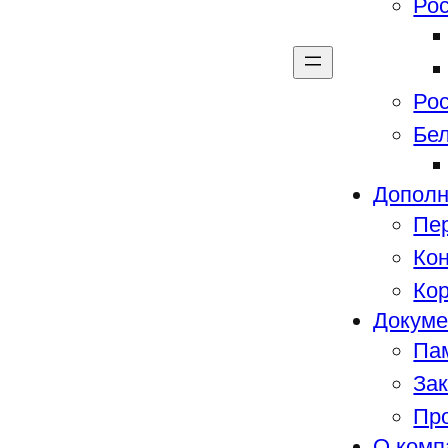
Ро
Ро
Бе
Дополн
Пе
Кон
Ко
Докум
Пам
За
Пр
О комп