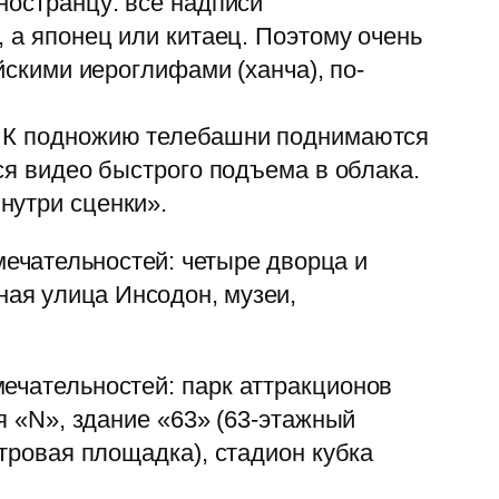
ностранцу: все надписи
 а японец или китаец. Поэтому очень
йскими иероглифами (ханча), по-
е. К подножию телебашни поднимаются
ся видео быстрого подъема в облака.
нутри сценки».
мечательностей: четыре дворца и
ная улица Инсодон, музеи,
ечательностей: парк аттракционов
я «N», здание «63» (63-этажный
отровая площадка), стадион кубка