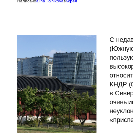
Написано
alina_lojnikova
в
Корея
С недав
(Южную
пользую
высокор
относит
КНДР (С
в Север
очень и
неуклон
«присп