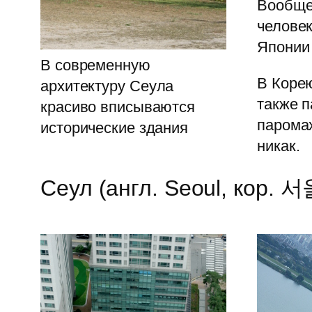
Вообще,
человек
Японии 
В современную
В Корею
архитектуру Сеула
также п
красиво вписываются
паромах
исторические здания
никак.
Сеул (англ. Seoul, кор. 서