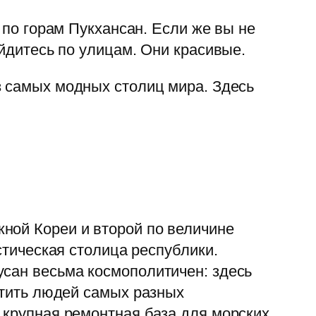
 по горам Пукхансан. Если же вы не
ойдитесь по улицам. Они красивые.
з самых модных столиц мира. Здесь
ной Кореи и второй по величине
стическая столица республики.
сан весьма космополитичен: здесь
етить людей самых разных
 крупная ремонтная база для морских