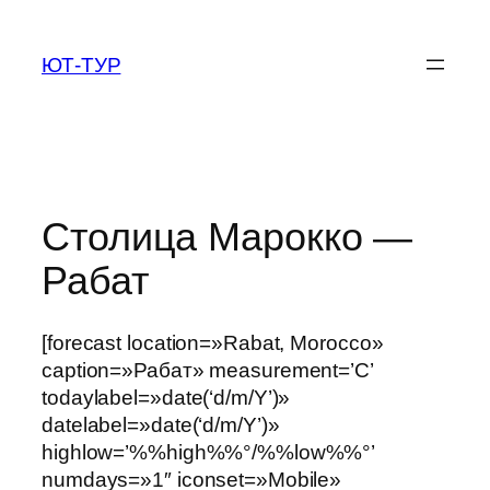
Перейти
к
ЮТ-ТУР
содержимому
Столица Марокко —
Рабат
[forecast location=»Rabat, Morocco»
caption=»Рабат» measurement=’C’
todaylabel=»date(‘d/m/Y’)»
datelabel=»date(‘d/m/Y’)»
highlow=’%%high%%°/%%low%%°’
numdays=»1″ iconset=»Mobile»