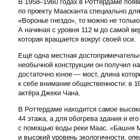
В 1958–1960 годах в Роттердаме поя
по проекту Маасканта специально дл
«Воронье гнездо», то можно не тольк
А начиная с уровня 112 м до самой 
которая вращается вокруг своей оси.
Ещё одна местная достопримечатель
необычной конструкции он получил н
достаточно юное — мост, длина которо
к себе внимание общественности: в 1
актёра Джеки Чана.
В Роттердаме находится самое высок
44 этажа, а для обогрева здания и е
с помощью воды реки Маас. «Башня М
и высокий уровень экологичности, о