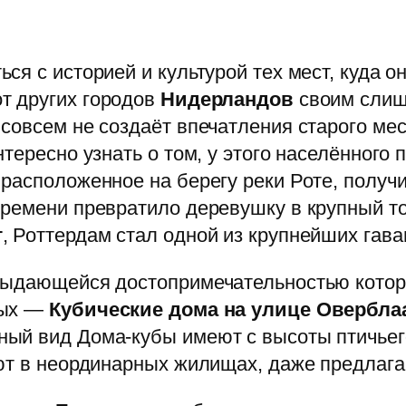
я с историей и культурой тех мест, куда о
т других городов
Нидерландов
своим слиш
совсем не создаёт впечатления старого мес
тересно узнать о том, у этого населённого 
расположенное на берегу реки Роте, получи
емени превратило деревушку в крупный торг
г
, Роттердам стал одной из крупнейших гава
выдающейся достопримечательностью котор
ных —
Кубические дома на улице Овербла
ый вид Дома-кубы имеют с высоты птичьего
ют в неординарных жилищах, даже предлага