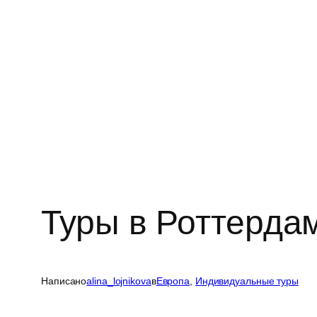
Туры в Роттерда
Написано
alina_lojnikova
в
Европа
, 
Индивидуальные туры