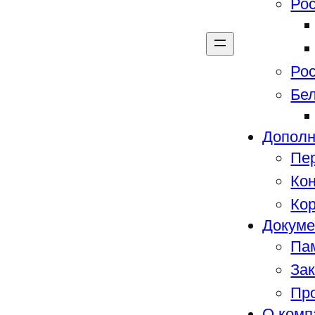
Ро
Ро
Бе
Дополн
Пе
Кон
Ко
Докум
Пам
За
Пр
О комп