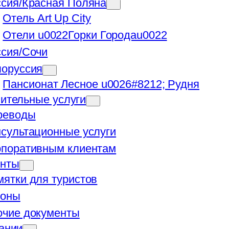
ссия/Красная Поляна
Отель Art Up City
Отели u0022Горки Городаu0022
ссия/Сочи
лоруссия
Пансионат Лесное u0026#8212; Рудня
ительные услуги
реводы
сультационные услуги
рпоративным клиентам
енты
ятки для туристов
коны
очие документы
ании