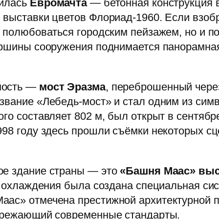
вилась
Евромачта
— бетонная конструкция в
я выставки цветов Флориад-1960. Если взоб
о полюбоваться городским пейзажем, но и п
вершины сооружения поднимается панорамна
ность —
мост Эразма
, переброшенный чер
азвание «Лебедь-мост» и стал одним из сим
го составляет 802 м, был открыт в сентябре
998 году здесь прошли съёмки некоторых сц
ое здание страны — это
«Башня Маас» выс
го охлаждения была создана специальная сис
аас» отмечена престижной архитектурной п
пережающий современные стандарты.