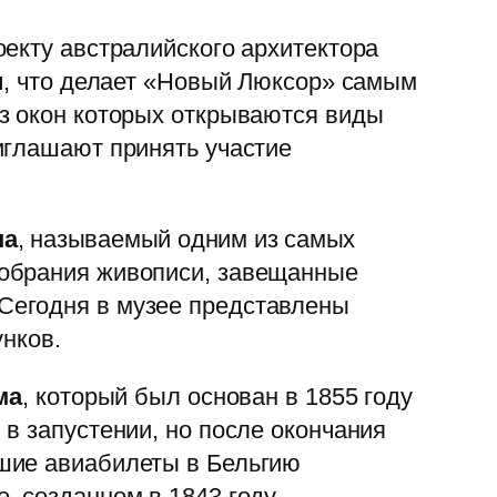
екту австралийского архитектора
яч, что делает «Новый Люксор» самым
з окон которых открываются виды
иглашают принять участие
на
, называемый одним из самых
собрания живописи, завещанные
Сегодня в музее представлены
унков.
ма
, который был основан в 1855 году
в запустении, но после окончания
шие авиабилеты в Бельгию
, созданном в 1843 году