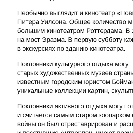
Необычно выглядит и кинотеатр «Новы
Питера Уилсона. Общее количество ме
большим кинотеатром Роттердама. В 
на мост Эразма. В первую субботу ка
в экскурсиях по зданию кинотеатра.
Поклонники культурного отдыха могут
старых художественных музеев стран
известным городским юристом Бойман
уникальные коллекции картин, скульпт
Поклонники активного отдыха могут о
и считается самым старом зоопарком 
войны он был отреставрирован и рас
и посетившие Антверпен, имеют возмо