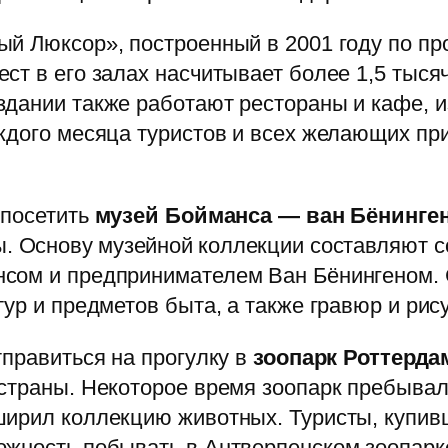
й Люксор», построенный в 2001 году по про
ст в его залах насчитывает более 1,5 тыс
здании также работают рестораны и кафе, и
ждого месяца туристов и всех желающих пр
 посетить
музей Бойманса — ван Бёнинге
ы. Основу музейной коллекции составляют 
сом и предпринимателем Ван Бёнингеном. 
ур и предметов быта, а также гравюр и рис
тправиться на прогулку в
зоопарк Роттерда
страны. Некоторое время зоопарк пребывал 
ширил коллекцию животных. Туристы, купив
жность побывать в Антверпенском зоопарке