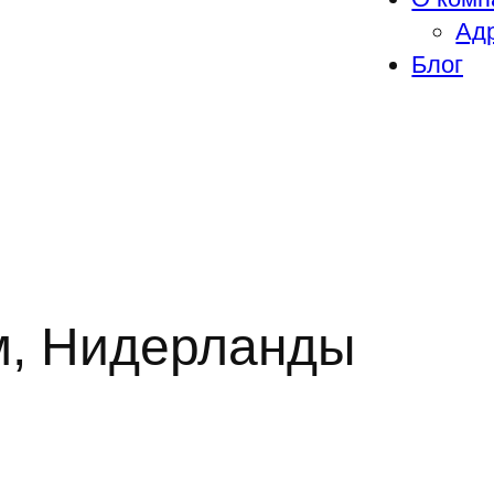
Адр
Блог
м, Нидерланды