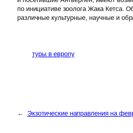
по инициативе зоолога Жака Кетса. О
различные культурные, научные и об
туры в европу
←
Экзотические направления на фев