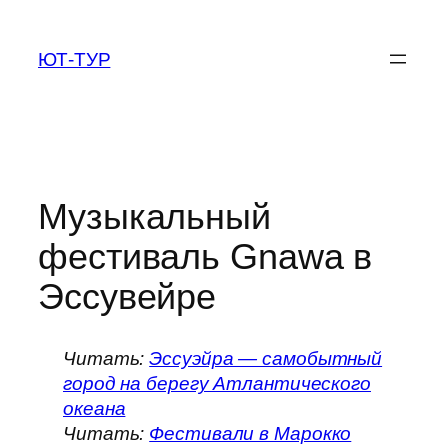
Перейти
к
ЮТ-ТУР
содержимому
Музыкальный
фестиваль Gnawa в
Эссувейре
Читать:
Эссуэйра — самобытный
город на берегу Атлантического
океана
Читать:
Фестивали в Марокко