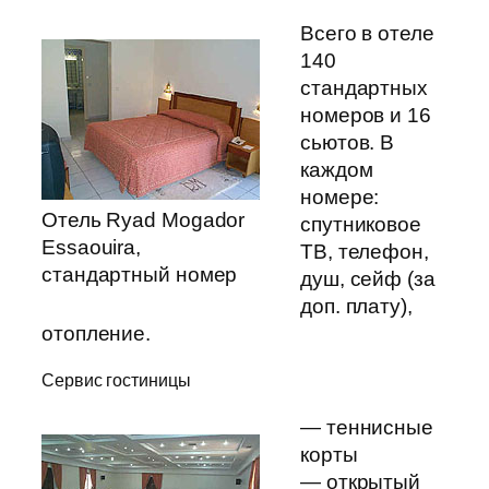
Всего в отеле
140
стандартных
номеров и 16
сьютов. В
каждом
номере:
Отель Ryad Mogador
спутниковое
Essaouira,
ТВ, телефон,
стандартный номер
душ, сейф (за
доп. плату),
отопление.
Сервис гостиницы
— теннисные
корты
— открытый