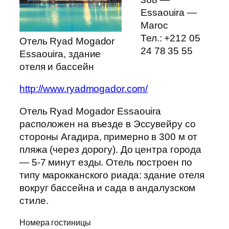
Essaouira —
Maroc
Тел.: +212 05
Отель Ryad Mogador
24 78 35 55
Essaouira, здание
отеля и бассейн
http://www.ryadmogador.com/
Отель Ryad Mogador Essaouira
расположен на въезде в Эссувейру со
стороны Агадира, примерно в 300 м от
пляжа (через дорогу). До центра города
— 5-7 минут езды. Отель построен по
типу марокканского риада: здание отеля
вокруг бассейна и сада в андалузском
стиле.
Номера гостиницы