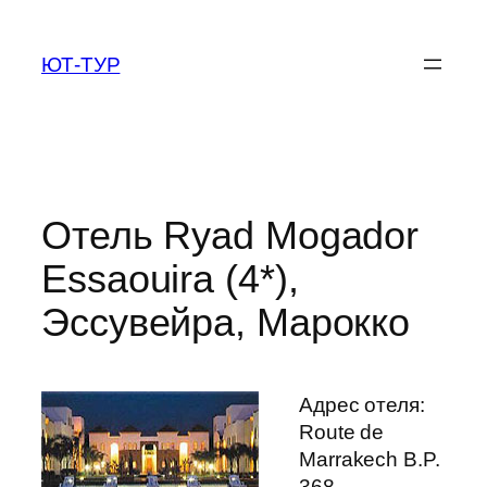
Перейти
к
ЮТ-ТУР
содержимому
Отель Ryad Mogador
Essaouira (4*),
Эссувейра, Марокко
Адрес отеля:
Route de
Marrakech B.P.
368 —